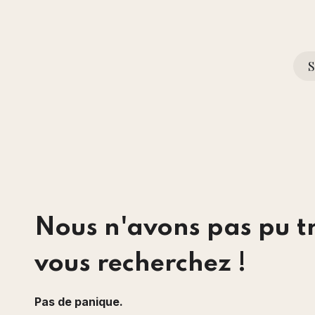
S
tique
Prestations
FAQ
Blog
A propos
Erreur 404
Nous n'avons pas pu t
vous recherchez !
Pas de panique.