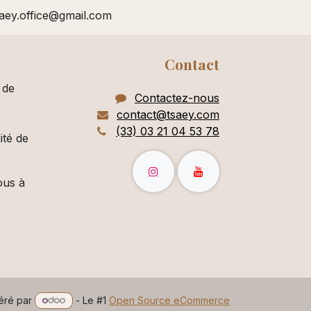
saey.office@gmail.com
Contact
 de
Contactez-nous
contact@tsaey.com
(33) 03 21 04 53 78
ité de
ous à
éré par
- Le #1
Open Source eCommerce