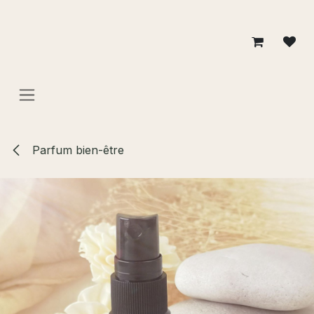
Se rendre au contenu
Parfum bien-être